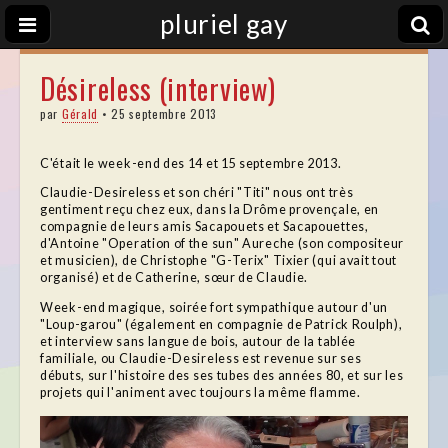
pluriel gay
Désireless (interview)
par
Gérald
•
25 septembre 2013
C'était le week-end des 14 et 15 septembre 2013.
Claudie-Desireless et son chéri "Titi" nous ont très
gentiment reçu chez eux, dans la Drôme provençale, en
compagnie de leurs amis Sacapouets et Sacapouettes,
d'Antoine "Operation of the sun" Aureche (son compositeur
et musicien), de Christophe "G-Terix" Tixier (qui avait tout
organisé) et de Catherine, sœur de Claudie.
Week-end magique, soirée fort sympathique autour d'un
"Loup-garou" (également en compagnie de Patrick Roulph),
et interview sans langue de bois, autour de la tablée
familiale, ou Claudie-Desireless est revenue sur ses
débuts, sur l'histoire des ses tubes des années 80, et sur les
projets qui l'animent avec toujours la même flamme.