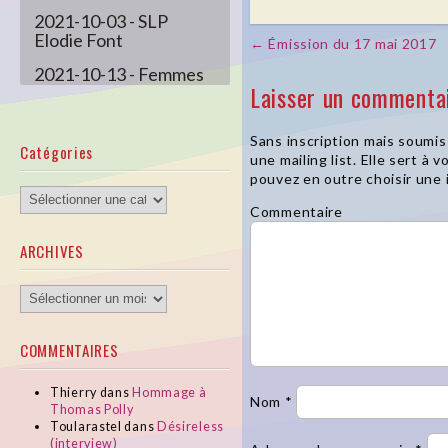
2021-10-03 - SLP
Elodie Font
← Émission du 17 mai 2017
Post navigation
2021-10-13 - Femmes
Laisser un commenta
En Vx 19
2021-12-08 - Emission
Sans inscription mais soumis 
de Noël
Catégories
une mailing list. Elle sert à
2022-01-05 -
pouvez en outre choisir une i
Catégories
Queeropéra
Commentaire
ARCHIVES
ARCHIVES
COMMENTAIRES
Thierry
dans
Hommage à
Nom
*
Thomas Polly
Toularastel
dans
Désireless
(interview)