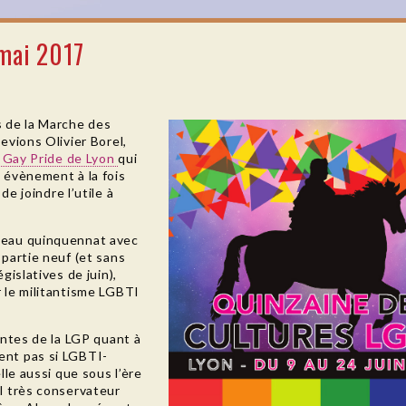
mai 2017
s de la Marche des
evions Olivier Borel,
 Gay Pride de Lyon
qui
 évènement à la fois
 de joindre l’utile à
veau quinquennat avec
 partie neuf (et sans
gislatives de juin),
 le militantisme LGBTI
intes de la LGP quant à
ent pas si LGBTI-
lle aussi que sous l’ère
l très conservateur