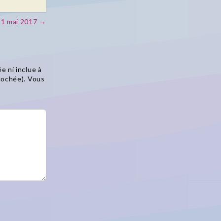
31 mai 2017 →
e ni inclue à
 cochée). Vous