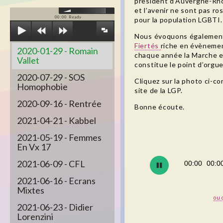
président d’Auvergne-Rhô
et l’avenir ne sont pas r
00:00
Ready
pour la population LGBTI.
Nous évoquons égaleme
Fiertés
riche en évèneme
2020-01-29 - Romain
chaque année la Marche et
Vallet
constitue le point d’orgue
2020-07-29 - SOS
Cliquez sur la photo ci-c
Homophobie
site de la LGP.
2020-09-16 - Rentrée
Bonne écoute.
2021-04-21 - Kabbel
2021-05-19 - Femmes
En Vx 17
2021-06-09 - CFL
2021-06-16 - Ecrans
Mixtes
ou 
2021-06-23 - Didier
Lorenzini