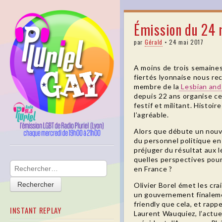
pluriel
Émission du 24 
gay
par
Gérald
•
24 mai 2017
A moins de trois semaine
fiertés lyonnaise nous rec
membre de la
Lesbian and
depuis 22 ans organise ce
festif et militant. Histoire
l’agréable.
Alors que débute un nou
du personnel politique en
préjuger du résultat aux lé
Skip to content
quelles perspectives pour
Main menu
Rechercher :
en France ?
Olivier Borel émet les cra
un gouvernement finalem
friendly que cela, et rappe
INSTANT REPLAY
Laurent Wauquiez, l’actue