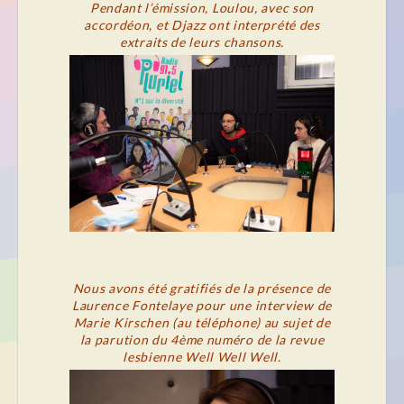
Pendant l’émission, Loulou, avec son
accordéon, et Djazz ont interprété des
extraits de leurs chansons.
Nous avons été gratifiés de la présence de
Laurence Fontelaye pour une interview de
Marie Kirschen (au téléphone) au sujet de
la parution du 4ème numéro de la revue
lesbienne Well Well Well.