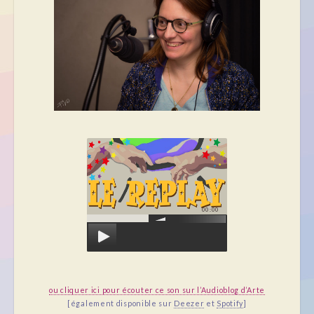
00:00
ou cliquer ici pour écouter ce son sur l’Audioblog d’Arte
[également disponible sur
Deezer
et
Spotify
]