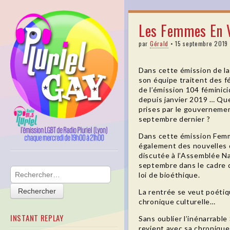
pluriel
Les Femmes En Vo
gay
par
Gérald
•
15 septembre 2019
Dans cette émission de la
son équipe traitent des 
de l’émission 104 féminic
depuis janvier 2019 … Qu
prises par le gouvernemen
septembre dernier ?
Dans cette émission Fem
également des nouvelles 
discutée à l’Assemblée Na
Skip to content
septembre dans le cadre 
Main menu
Rechercher :
loi de bioéthique.
La rentrée se veut poétiq
chronique culturelle…
INSTANT REPLAY
Sans oublier l’inénarrable
revient avec sa chroniqu