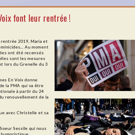
ix font leur rentrée !
 rentrée 2019, Maria et
féminicides… Au moment
ides ont été recensés
elles sont les mesures
t lors du Grenelle du 3
mes En Voix donne
de la PMA qui va être
tionale à partir du 24
du renouvellement de la
ue avec Christelle et sa
 Soeur Sessile qui nous
e humoristique…