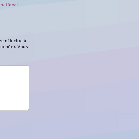
national
e ni inclue à
 cochée). Vous