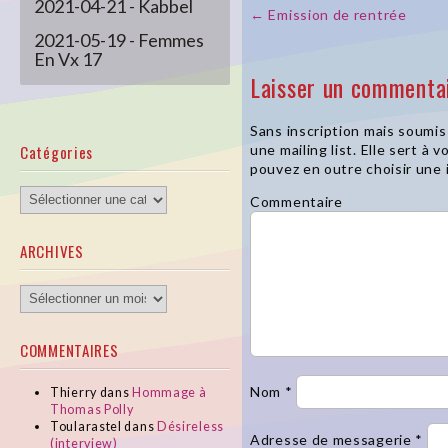
2021-04-21 - Kabbel
← Emission de rentrée
Post navigation
2021-05-19 - Femmes
En Vx 17
Laisser un commenta
2021-09-08 - Claire
Lamberti et Stéphane
Caruana
Sans inscription mais soumis 
Catégories
une mailing list. Elle sert à
2021-10-03 - SLP
pouvez en outre choisir une i
Elodie Font
Catégories
Commentaire
2021-10-06 - Frida Salo
ARCHIVES
ARCHIVES
COMMENTAIRES
Nom
*
Thierry
dans
Hommage à
Thomas Polly
Toularastel
dans
Désireless
Adresse de messagerie
*
(interview)