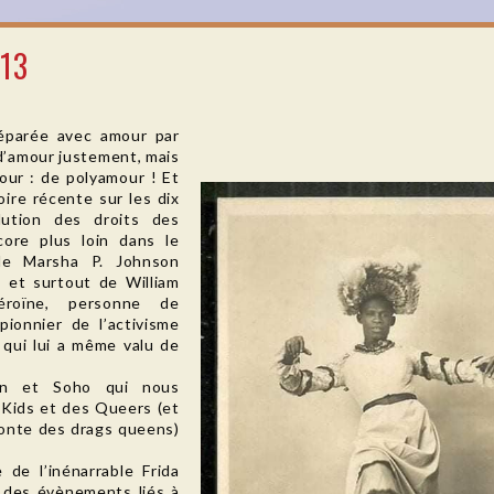
#13
réparée avec amour par
d’amour justement, mais
our : de polyamour ! Et
oire récente sur les dix
lution des droits des
core plus loin dans le
de Marsha P. Johnson
 et surtout de William
éroïne, personne de
ionnier de l’activisme
qui lui a même valu de
lyn et Soho qui nous
 Kids et des Queers (et
conte des drags queens)
 de l’inénarrable Frida
 des évènements liés à