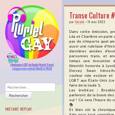
pluriel
Transe Culture 
gay
par
Gérald
•
15 mai 2022
Dans cette émission, p
Léa et Charlène on parle 
pas de n’importe quel am
aussi une rubrique d’hist
dernières années d’évo
personnes trans, et en
temps une évocation 
(bientôt honorée à Lyon)
Dorsey Swan héros/h
couleur née esclave et p
Skip to content
LGBT aux États-Unis (ce 
Main menu
faire de la taule !).
Rechercher :
Les invité.es : Brook
parleront de la boom des
oui ! Ce sera l’heure du 
📚
INSTANT REPLAY
Et bien sûr la chronique
Salo pour tout connaître