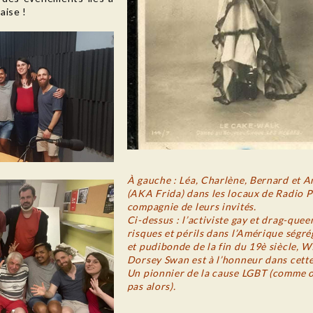
aise !
À gauche : Léa, Charlène, Bernard et A
(AKA Frida) dans les locaux de Radio P
compagnie de leurs invités.
Ci-dessus : l’activiste gay et drag-quee
risques et périls dans l’Amérique ségré
et pudibonde de la fin du 19è siècle, W
Dorsey Swan est à l’honneur dans cette
Un pionnier de la cause LGBT (comme o
pas alors).