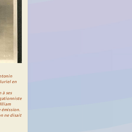
ntonin
luriel en
n à ses
gationniste
Illiam
 émission.
n ne disait