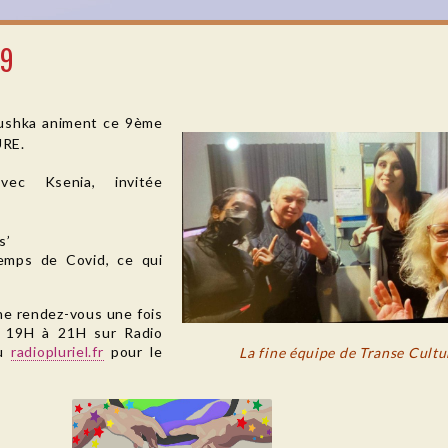
#9
oushka animent ce 9ème
RE.
vec Ksenia, invitée
s’
temps de Covid, ce qui
e rendez-vous une fois
e 19H à 21H sur Radio
ou
radiopluriel.fr
pour le
La fine équipe de Transe Cultu