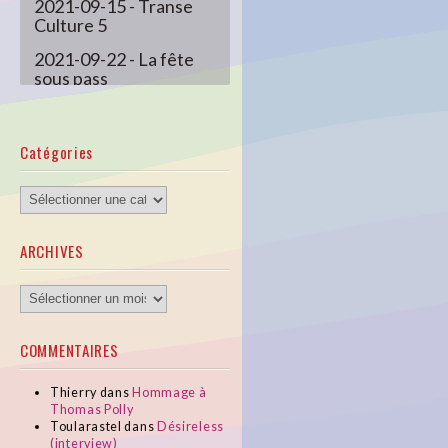
2021-09-15 - Transe
Culture 5
2021-09-22 - La fête
sous pass
2021-10-03 - SLP
Elodie Font
Catégories
2021-11-10 - Femmes
En Vx 20
Catégories
2021-12-22 - Transe
Culture 8
ARCHIVES
ARCHIVES
COMMENTAIRES
Thierry
dans
Hommage à
Thomas Polly
Toularastel
dans
Désireless
(interview)