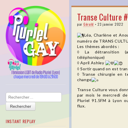
pluriel
Transe Culture 
gay
par
Gérald
•
23 janvier 2022
Léa, Charlène et An
numéro de TRANS CULTU
Les thèmes abordés :
◊ La détransition (a
téléphonique)
◊ April Ashley
◊ Sortir quand on est tran
◊ Transe chirurgie en 
change
Skip to content
Transe Culture vous donn
Main menu
Rechercher :
par mois le mercredi d
Pluriel 91.5FM à Lyon 
flux.
INSTANT REPLAY