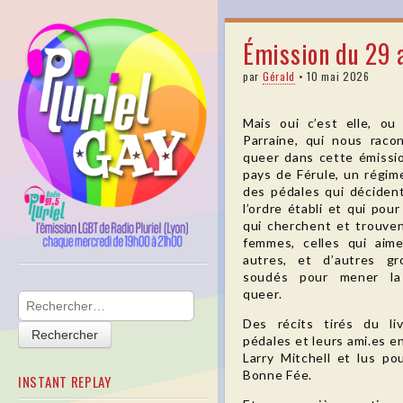
pluriel
Émission du 29 
gay
par
Gérald
•
10 mai 2026
Mais oui c’est elle, ou c
Parraine, qui nous racon
queer dans cette émission
pays de Férule, un régime
des pédales qui décident
l’ordre établi et qui pou
qui cherchent et trouvent
femmes, celles qui aim
autres, et d’autres g
soudés pour mener la 
Skip to content
queer.
Main menu
Rechercher :
Des récits tirés du li
pédales et leurs ami.es en
Larry Mitchell et lus po
Bonne Fée.
INSTANT REPLAY