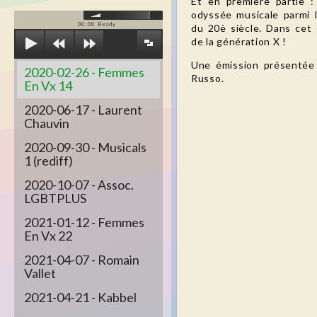
Et en première partie :
odyssée musicale parmi
00:00
Ready
du 20è siècle. Dans cet 
de la génération X !
Une émission présentée 
2020-02-26 - Femmes
Russo.
En Vx 14
2020-06-17 - Laurent
Chauvin
2020-09-30 - Musicals
1 (rediff)
2020-10-07 - Assoc.
LGBTPLUS
2021-01-12 - Femmes
En Vx 22
2021-04-07 - Romain
Vallet
2021-04-21 - Kabbel