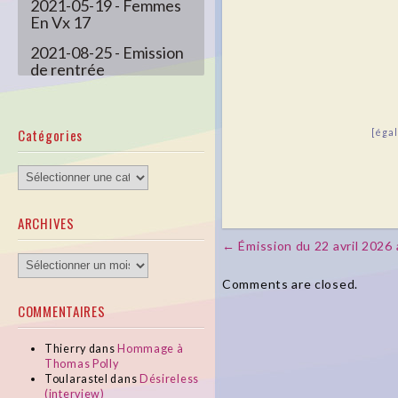
2021-05-19 - Femmes
En Vx 17
2021-08-25 - Emission
de rentrée
2021-10-03 - SLP
Elodie Font
Catégories
[éga
2021-11-10 - Femmes
En Vx 20
Catégories
2021-12-01 - Maison
Diversité
ARCHIVES
← Émission du 22 avril 2026 
Post navigation
ARCHIVES
Comments are closed.
COMMENTAIRES
Thierry
dans
Hommage à
Thomas Polly
Toularastel
dans
Désireless
(interview)