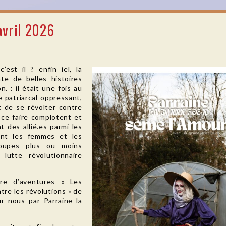
avril 2026
’est il ? enfin iel, la
te de belles histoires
. : il était une fois au
 patriarcal oppressant,
 de se révolter contre
r ce faire complotent et
 des allié.es parmi les
ent les femmes et les
roupes plus ou moins
lutte révolutionnaire
vre d’aventures « Les
tre les révolutions » de
ur nous par Parraine la