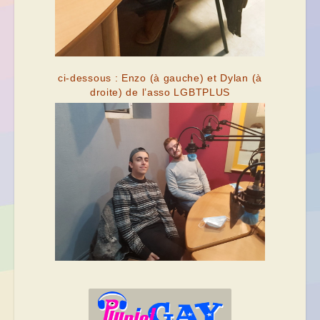
ci-dessous : Enzo (à gauche) et Dylan (à
droite) de l’asso LGBTPLUS