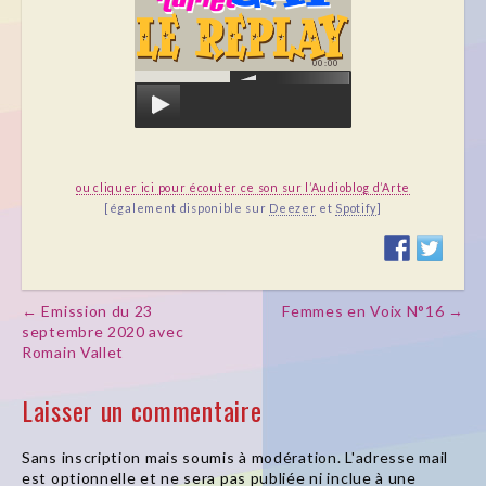
00:00
ou cliquer ici pour écouter ce son sur l’Audioblog d’Arte
[également disponible sur
Deezer
et
Spotify
]
← Emission du 23
Femmes en Voix N°16 →
Post navigation
septembre 2020 avec
Romain Vallet
Laisser un commentaire
Sans inscription mais soumis à modération. L'adresse mail
est optionnelle et ne sera pas publiée ni inclue à une