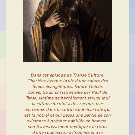
Dans cet épisode de Transe Culture,
Charlène évoque la vie d’une sainte des
temps évangéliques, Sainte Thècle,
convertie au christianisme par Paul de
Tarse, victime de harcèlement sexuel (oui
la culture du viol a des racines très
anciennes dans la culture patricarcale qui
est la nôtre) et qui passa une partie de son
existence à prêcher habillée en homme :
son travestissement implique « le r
efus
d’une soumission à l’homme et à la