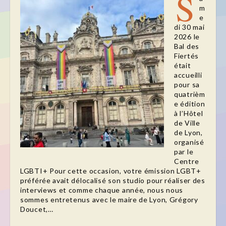
S
m
e
di 30 mai
2026 le
Bal des
Fiertés
était
accueilli
pour sa
quatrièm
e édition
à l’Hôtel
de Ville
de Lyon,
organisé
par le
Centre
LGBTI+ Pour cette occasion, votre émission LGBT+
préférée avait délocalisé son studio pour réaliser des
interviews et comme chaque année, nous nous
sommes entretenus avec le maire de Lyon, Grégory
Doucet,…