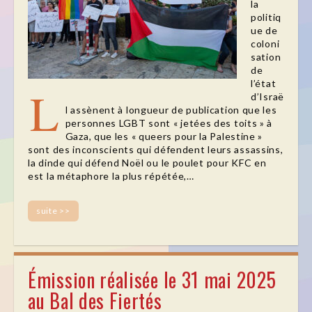
la
politiq
ue de
coloni
sation
de
l’état
L
d’Israë
l assènent à longueur de publication que les
personnes LGBT sont « jetées des toits » à
Gaza, que les « queers pour la Palestine »
sont des inconscients qui défendent leurs assassins,
la dinde qui défend Noël ou le poulet pour KFC en
est la métaphore la plus répétée,…
suite >>
Émission réalisée le 31 mai 2025
au Bal des Fiertés