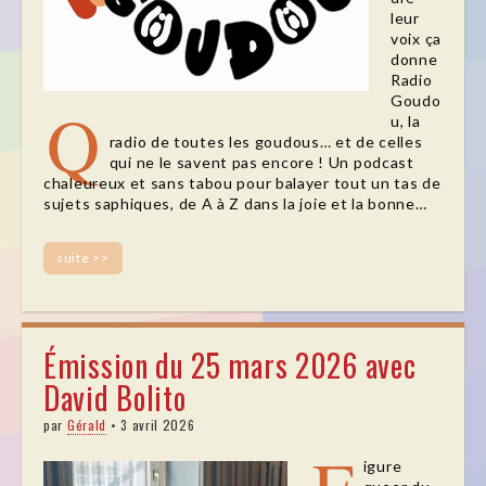
leur
voix ça
donne
Radio
Goudo
Q
u, la
radio de toutes les goudous… et de celles
qui ne le savent pas encore ! Un podcast
chaleureux et sans tabou pour balayer tout un tas de
sujets saphiques, de A à Z dans la joie et la bonne…
suite >>
Émission du 25 mars 2026 avec
David Bolito
par
Gérald
•
3 avril 2026
igure