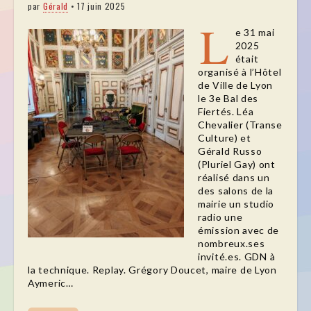
par
Gérald
•
17 juin 2025
L
e 31 mai
2025
était
organisé à l’Hôtel
de Ville de Lyon
le 3e Bal des
Fiertés. Léa
Chevalier (Transe
Culture) et
Gérald Russo
(Pluriel Gay) ont
réalisé dans un
des salons de la
mairie un studio
radio une
émission avec de
nombreux.ses
invité.es. GDN à
la technique. Replay. Grégory Doucet, maire de Lyon
Aymeric…