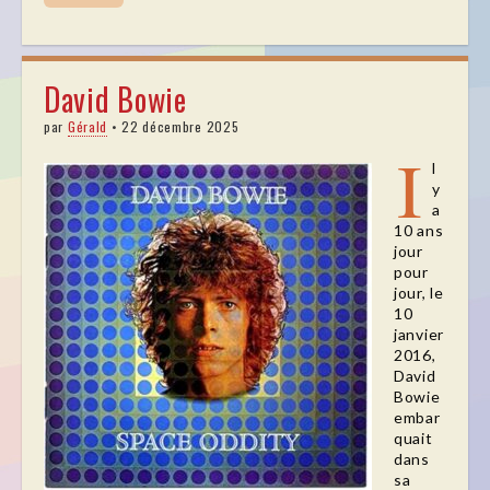
David Bowie
par
Gérald
•
22 décembre 2025
I
l
y
a
10 ans
jour
pour
jour, le
10
janvier
2016,
David
Bowie
embar
quait
dans
sa