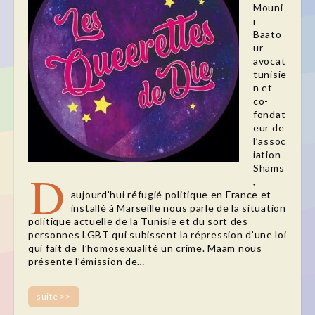
Mouni
r
Baato
ur
avocat
tunisie
n et
co-
fondat
eur de
l’assoc
iation
Shams
D
,
aujourd’hui réfugié politique en France et
installé à Marseille nous parle de la situation
politique actuelle de la Tunisie et du sort des
personnes LGBT qui subissent la répression d’une loi
qui fait de l’homosexualité un crime. Maam nous
présente l’émission de…
suite >>