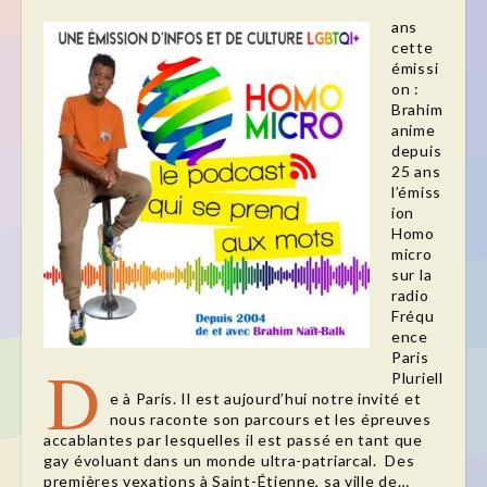
ans
cette
émissi
on :
Brahim
anime
depuis
25 ans
l’émiss
ion
Homo
micro
sur la
radio
Fréqu
ence
Paris
D
Pluriell
e à Paris. Il est aujourd’hui notre invité et
nous raconte son parcours et les épreuves
accablantes par lesquelles il est passé en tant que
gay évoluant dans un monde ultra-patriarcal. Des
premières vexations à Saint-Étienne, sa ville de…