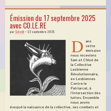
Émission du 17 septembre 2025
avec CO.LE.RE
par
Gérald
•
22 septembre 2025
D
ans
cette
émission
nous recevions
Sam et Chloé de
la Collective
Lesbienne
Révolutionnaire,
ex-Lesbiennes
Contre le
Patriarcat, à
l’intersection des
luttes. Ensemble
nous avons
évoqué la naissance de la collective, ses combats et