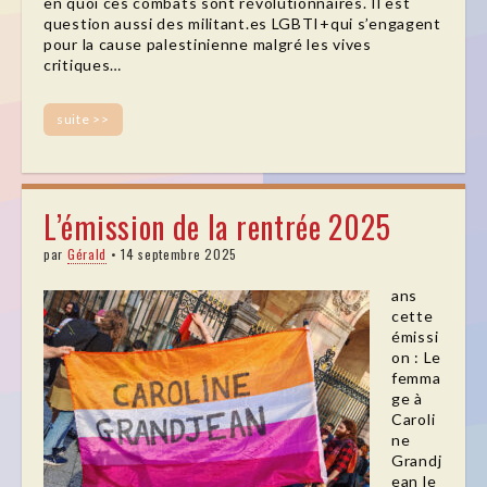
en quoi ces combats sont révolutionnaires. Il est
question aussi des militant.es LGBTI+qui s’engagent
pour la cause palestinienne malgré les vives
critiques…
suite >>
L’émission de la rentrée 2025
par
Gérald
•
14 septembre 2025
ans
cette
émissi
on : Le
femma
ge à
Caroli
ne
Grandj
ean le