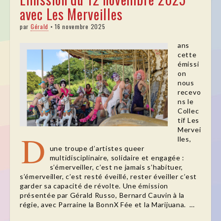
avec Les Merveilles
par
Gérald
•
16 novembre 2025
ans
cette
émissi
on
nous
recevo
ns le
Collec
tif Les
Mervei
D
lles,
une troupe d’artistes queer
multidisciplinaire, solidaire et engagée :
s’émerveiller, c’est ne jamais s’habituer,
s’émerveiller, c’est resté éveillé, rester éveiller c’est
garder sa capacité de révolte. Une émission
présentée par Gérald Russo, Bernard Cauvin à la
régie, avec Parraine la BonnX Fée et la Marijuana. …