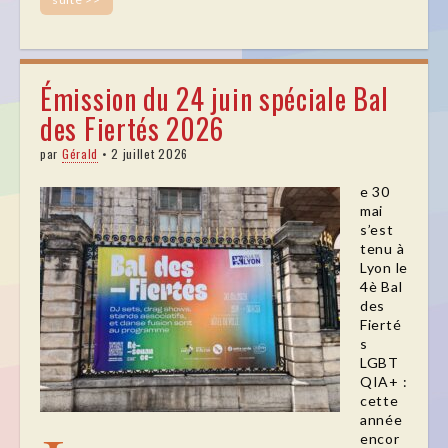
Émission du 24 juin spéciale Bal
des Fiertés 2026
par
Gérald
•
2 juillet 2026
e 30
mai
s’est
tenu à
Lyon le
4è Bal
des
Fierté
s
LGBT
QIA+ :
cette
année
encor