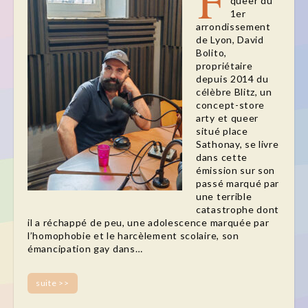
F
queer du
1er
arrondissement
de Lyon, David
Bolito,
propriétaire
depuis 2014 du
célèbre Blitz, un
concept-store
arty et queer
situé place
Sathonay, se livre
dans cette
émission sur son
passé marqué par
une terrible
catastrophe dont
il a réchappé de peu, une adolescence marquée par
l’homophobie et le harcèlement scolaire, son
émancipation gay dans…
suite >>