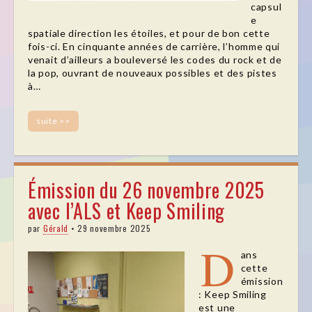
capsul
e
spatiale direction les étoiles, et pour de bon cette
fois-ci. En cinquante années de carrière, l’homme qui
venait d’ailleurs a bouleversé les codes du rock et de
la pop, ouvrant de nouveaux possibles et des pistes
à…
suite >>
Émission du 26 novembre 2025
avec l’ALS et Keep Smiling
par
Gérald
•
29 novembre 2025
D
ans
cette
émission
: Keep Smiling
est une