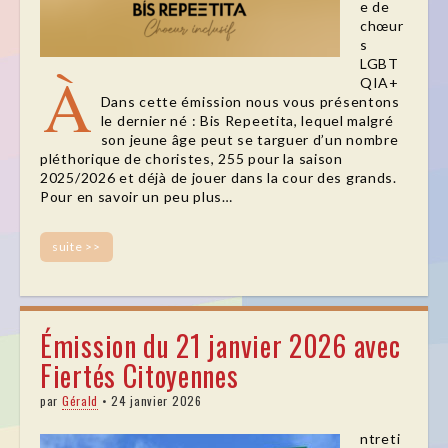
e de
chœur
s
LGBT
À
QIA+
Dans cette émission nous vous présentons
le dernier né : Bis Repeetita, lequel malgré
son jeune âge peut se targuer d’un nombre
pléthorique de choristes, 255 pour la saison
2025/2026 et déjà de jouer dans la cour des grands.
Pour en savoir un peu plus…
suite >>
Émission du 21 janvier 2026 avec
Fiertés Citoyennes
par
Gérald
•
24 janvier 2026
ntreti