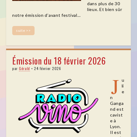
dans plus de 30
lieux. Et bien sûr
notre émission d’avant festival…
suite >>
Émission du 18 février 2026
par
Gérald
•
24 février 2026
J
u
li
e
n
Ganga
nd est
cavist
e à
Lyon.
Il est