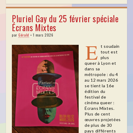
Pluriel Gay du 25 février spéciale
Écrans Mixtes
par
Gérald
•
1 mars 2026
E
t soudain
tout est
plus
queer à Lyon et
dans sa
métropole : du 4
au 12 mars 2026
se tient la 16e
édition du
festival de
cinéma queer :
Écrans Mixtes.
Plus de cent
œuvres projetées
de plus de 30
pays différents